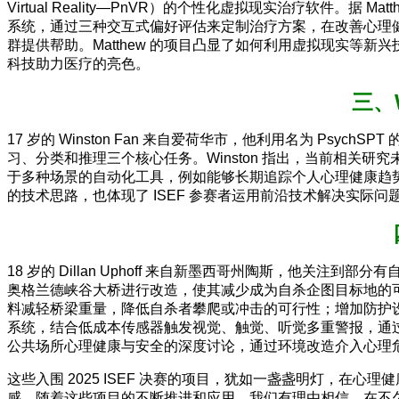
Virtual Reality—PnVR）的个性化虚拟现实治疗软件。
系统，通过三种交互式偏好评估来定制治疗方案，在改善心理
群提供帮助。Matthew 的项目凸显了如何利用虚拟现实等
科技助力医疗的亮色。
三、
17 岁的 Winston Fan 来自爱荷华市，他利用名为 
习、分类和推理三个核心任务。Winston 指出，当前相关研
于多种场景的自动化工具，例如能够长期追踪个人心理健康趋势
的技术思路，也体现了 ISEF 参赛者运用前沿技术解决实际问
18 岁的 Dillan Uphoff 来自新墨西哥州陶斯，他关
奥格兰德峡谷大桥进行改造，使其减少成为自杀企图目标地的
料减轻桥梁重量，降低自杀者攀爬或冲击的可行性；增加防护
系统，结合低成本传感器触发视觉、触觉、听觉多重警报，通过
公共场所心理健康与安全的深度讨论，通过环境改造介入心理危
这些入围 2025 ISEF 决赛的项目，犹如一盏盏明灯，
感。随着这些项目的不断推进和应用，我们有理由相信，在不久