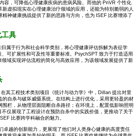
自然场景内容，可降低心理健康疾病的患病风险。而他的 PnVR 个性化
革新虚拟现实在心理健康治疗领域的应用，还能为特别脆弱的人
精神健康挑战提供了新的思路与方向，也为 ISEF 比赛增添了
化工具
白。该项目归属于行为和社会科学类别，将心理健康评估拆解为表征学
、可扩展性和可及性等重要标准。PsychSPT 致力于打造适用
健康领域实现评估流程的简化与高效应用，为该领域发展提供了新
杀
。在其工程技术类别项目《统计与动力学》中，Dillan 提出对里
益的自杀与破坏威慑系统。在结构上进行优化，采用更轻盈的材
网围栏，从物理层面阻断自杀路径；在环境上，配置低影响照明
项目不仅展现了工程设计在预防自杀中的实践价值，更推动了关于
EF 比赛跨学科融合的魅力。
学家们卓越的创新能力，更展现了他们对人类身心健康的高度责任
将迎来更加美好的明天。而 ISEF 比赛也将继续为全球青年