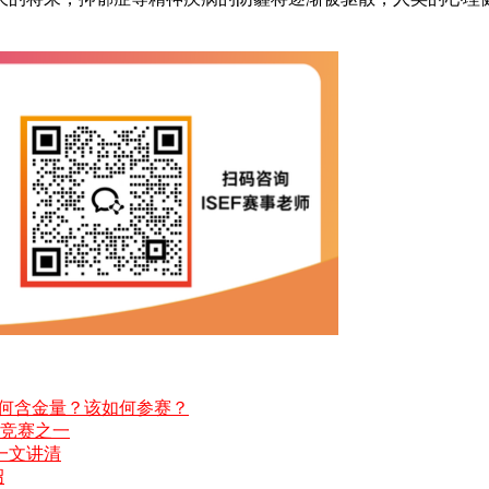
有何含金量？该如何参赛？
的竞赛之一
一文讲清
绍