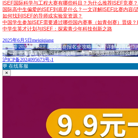
ISEF国际科学与工程大赛有哪些科目？为什么推荐ISEF竞赛？
国际高中生偏爱的ISEF到底是什么？一文详解ISEF比赛内容/
如何找到ISEF的导师或实验室资源？
中国学生参加ISEF需要通过哪些国内赛事（如青创赛）晋级？I
中学生英才计划与ISEF：探索青少年科技创新之路
发
作
2025年6月5日
meiqiqiang
布
上
者
上一篇
2025 年 ISEF 国际大赛报名全攻略：流程详解与晋级指
文
于
篇
下
下一篇
香港学生晋级 ISEF 全攻略！有哪些选拔路径？什么样的
章
文
篇
沪ICP备2024095673号-1
章：
文
💬
在线客服
导
章：
✕
航