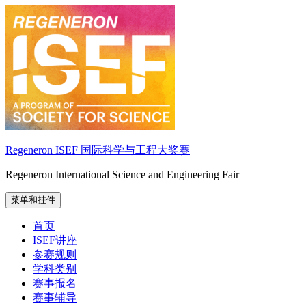
跳
至
内
容
Regeneron ISEF 国际科学与工程大奖赛
Regeneron International Science and Engineering Fair
菜单和挂件
首页
ISEF讲座
参赛规则
学科类别
赛事报名
赛事辅导