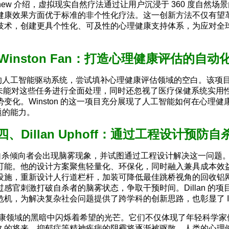
据 Matthew 介绍，虚拟现实自然疗法通过让用户沉浸于 360 度
健康效果方面优于标准的非个性化疗法。这一创新方法不仅有望
新兴技术，创建更具个性化、可及性的心理健康支持体系，为应对全球
Winston Fan：打造心理健康评估的自动
PsychSPT 的人工智能驱动系统，尝试填补心理健康评估领域的空
究未能对这些任务进行全面处理，同时还忽视了医疗保健系统实用性
变化。Winston 的这一项目充分展现了人工智能如何在心理
题的能力。
四、Dillan Uphoff：通过工程设计预防自
注到部分有自杀倾向者会出现脑雾现象，并试图通过工程设计解决这一问题
可能。他的设计方案聚焦轻量化、环保化，同时融入兼具成本效
设施，重新设计人行道栏杆，加装可降低最佳跳桥视角的回收铝
感官刺激打破自杀者的脑雾状态，争取干预时间。Dillan 的
机，为解决复杂社会问题提供了跨学科的创新思路，也彰显了 IS
在心理健康领域的黑暗中闪烁着希望的光芒。它们不仅体现了年轻科
的将来，抑郁症等精神疾病的阴霾将逐渐被驱散，人类的心理健康