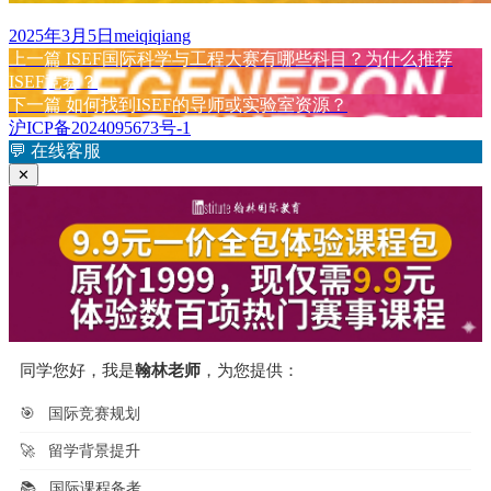
发
作
2025年3月5日
meiqiqiang
布
上
者
上一篇
ISEF国际科学与工程大赛有哪些科目？为什么推荐
文
于
篇
ISEF竞赛？
章
文
下
下一篇
如何找到ISEF的导师或实验室资源？
章：
篇
沪ICP备2024095673号-1
导
文
💬
在线客服
航
章：
✕
同学您好，我是
翰林老师
，为您提供：
🎯
国际竞赛规划
🚀
留学背景提升
📚
国际课程备考