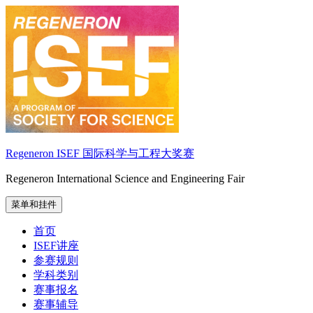
跳
至
内
容
Regeneron ISEF 国际科学与工程大奖赛
Regeneron International Science and Engineering Fair
菜单和挂件
首页
ISEF讲座
参赛规则
学科类别
赛事报名
赛事辅导