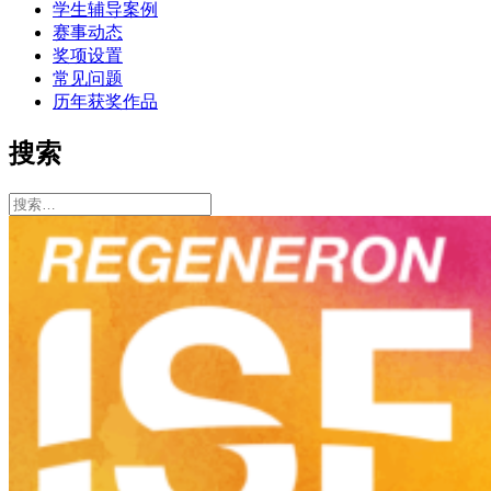
学生辅导案例
赛事动态
奖项设置
常见问题
历年获奖作品
搜索
搜
索：