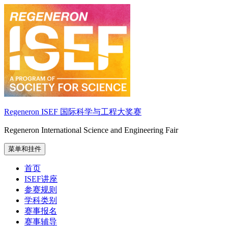
跳
至
内
容
Regeneron ISEF 国际科学与工程大奖赛
Regeneron International Science and Engineering Fair
菜单和挂件
首页
ISEF讲座
参赛规则
学科类别
赛事报名
赛事辅导