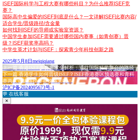
ISEF国际科学与工程大赛有哪些科目？为什么推荐ISEF竞
赛？
国际高中生偏爱的ISEF到底是什么？一文详解ISEF比赛内容/
适合学生/晋级路径/含金量
如何找到ISEF的导师或实验室资源？
中国学生参加ISEF需要通过哪些国内赛事（如青创赛）晋
级？ISEF获奖率高吗？
中学生英才计划与ISEF：探索青少年科技创新之路
发
作
2025年5月8日
meiqiqiang
布
上
者
上一篇
香港ISEF参赛要求全解析：通往国际科学舞台的路径
文
于
篇
下
下一篇
香港学生如何晋级ISEF？ISEF香港赛区预选赛和青科
章
文
篇
赛两大选拔路径备赛攻略来啦！
章：
文
沪ICP备2024095673号-1
导
章：
💬
在线客服
航
✕