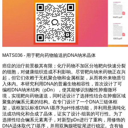
MATS036 - 用于靶向药物输送的DNA纳米晶体
癌症的治疗前景极其有限；化疗药物不加区分地靶向快速分裂
的细胞，对健康组织造成不利影响。尽管靶向纳米药物正在兴
起，但它们依赖于无机聚合物和金属框架，从而将外来物质引
入体内。本研究利用DNA的普遍生物相容性，首次设计了可
编程DNA纳米结构（pDn），使其能够识别酸性肿瘤微环
境，实现靶向药物递送，同时还设计了选择性结合在肿瘤区域
聚集的镧系元素的结构。在专门设计了一个DNA三链体框
架，该框架以标准DNA I基序为pH传感功能，并利用悬滴纯化
法成功纯化和合成了晶体，证实了设计-组装的可行性。为了
选择性结合镧系元素离子，对新型pDn进行了重构，用修饰的
DNA适体取代了I基序，并用双胸腺嘧啶尾进行稳定。含有铀