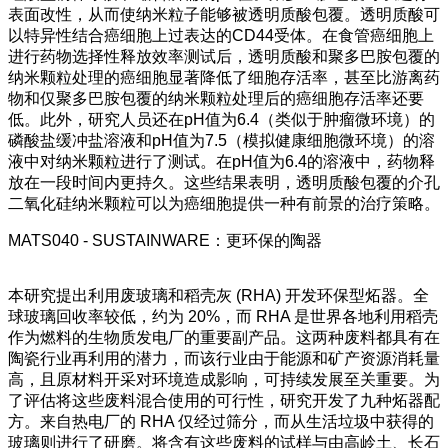
表面改性，从而使纳米粒子能够被透明质酸包覆。透明质酸可
以特异性结合癌细胞上过表达的CD44受体。在食管癌细胞上
进行药物选择性释放效率测试后，透明质酸和聚多巴胺包覆的
纳米颗粒处理的癌细胞显著降低了细胞存活率，甚至比游离药
物和仅聚多巴胺包覆的纳米颗粒处理后的癌细胞存活率还要
低。此外，研究人员还在pH值为6.4（类似于肿瘤微环境）的
磷酸盐缓冲盐溶液和pH值为7.5（模拟健康细胞微环境）的溶
液中对纳米颗粒进行了测试。在pH值为6.4的溶液中，药物释
放在一段时间内更持久。这些结果表明，透明质酸包覆的介孔
二氧化硅纳米颗粒可以为癌细胞提供一种有前景的治疗策略。
MATS040 - SUSTAINWARE：更环保的陶器
本研究提出利用废玻璃和稻壳灰 (RHA) 开发环保型炻器。全
球玻璃回收率较低，约为 20%，而 RHA 是世界各地利用稻壳
作为燃料的生物质发电厂的重要副产品。这两种废料都具有在
陶瓷行业再利用的潜力，而该行业由于能源和矿产资源消耗量
高，且原材料开采对环境造成影响，可持续发展至关重要。为
了评估将这些废料混合使用的可行性，研究开发了九种炻器配
方。来自热电厂的 RHA 仅经过筛分，而从生活垃圾中获得的
玻璃则进行了研磨。将含有这些废料的试样与由高岭土、长石