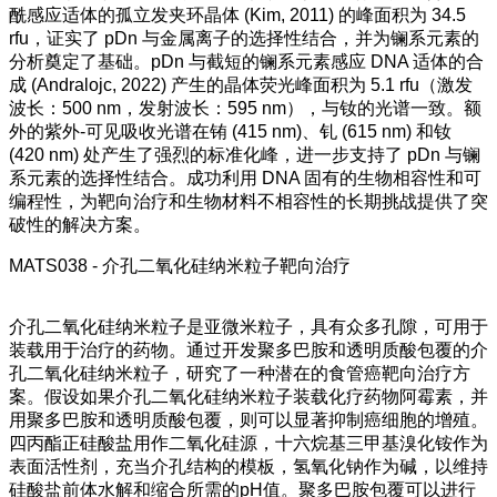
酰感应适体的孤立发夹环晶体 (Kim, 2011) 的峰面积为 34.5
rfu，证实了 pDn 与金属离子的选择性结合，并为镧系元素的
分析奠定了基础。pDn 与截短的镧系元素感应 DNA 适体的合
成 (Andralojc, 2022) 产生的晶体荧光峰面积为 5.1 rfu（激发
波长：500 nm，发射波长：595 nm），与钕的光谱一致。额
外的紫外-可见吸收光谱在铕 (415 nm)、钆 (615 nm) 和钕
(420 nm) 处产生了强烈的标准化峰，进一步支持了 pDn 与镧
系元素的选择性结合。成功利用 DNA 固有的生物相容性和可
编程性，为靶向治疗和生物材料不相容性的长期挑战提供了突
破性的解决方案。
MATS038 - 介孔二氧化硅纳米粒子靶向治疗
介孔二氧化硅纳米粒子是亚微米粒子，具有众多孔隙，可用于
装载用于治疗的药物。通过开发聚多巴胺和透明质酸包覆的介
孔二氧化硅纳米粒子，研究了一种潜在的食管癌靶向治疗方
案。假设如果介孔二氧化硅纳米粒子装载化疗药物阿霉素，并
用聚多巴胺和透明质酸包覆，则可以显著抑制癌细胞的增殖。
四丙酯正硅酸盐用作二氧化硅源，十六烷基三甲基溴化铵作为
表面活性剂，充当介孔结构的模板，氢氧化钠作为碱，以维持
硅酸盐前体水解和缩合所需的pH值。聚多巴胺包覆可以进行