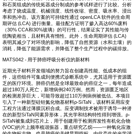
和石英组成的传统炻器成分制成的参考试样进行了比较。分析
考虑了烧成温度、机械强度、线性收缩、密度、吸水率、浸出
率和热冲击。该方案的可持续性通过 openLCA 软件的生命周
期评估 (LCA) 进行衡量。最佳配方证明了掺入高达60%废料
（30% CCA和30%玻璃）的可行性，结果证实了其性能与传
统陶瓷相当，且材料具有惰性。此外，生命周期评估 (LCA)
表明其减少了对环境的影响，降低了自然资源（水和土壤）的
消耗，降低了能源需求，并降低了整个生产过程中的碳排放。
MATS042 - 用于肺癌呼吸分析仪的新材料
近期光子材料开发领域的努力旨在创建高性能、低成本的组
件，这些组件可集成到便携式诊断系统中，尤其适用于资源匮
乏的医疗环境。肺癌仍然是全球最致命的癌症之一，每年造成
超过180万人死亡，新增病例240万例。然而，资源匮乏地区
的检测差异巨大，可能导致超过110万例病例被低估。本项目
引入了一种新型硅钽氮化物基材料ρ-SiTaN，该材料采用应变
工程方法通过薄膜沉积合成。应变调制技术被用于诱导一种潜
在的新型SiTaN同素异形体，其光学和结构特性得到增强。ρ-
SiTaN被集成到芯片上，用于创建用于检测挥发性有机化合物
(VOC)的片上频率梳谐振器，重点研究乙烷——一种氧化应激
的生物标志物，也是肺癌的关键早期指标。由此产生的光学谐