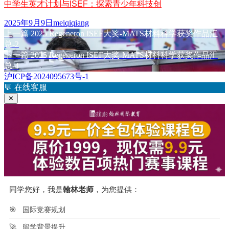
中学生英才计划与ISEF：探索青少年科技创
发
作
2025年9月9日
meiqiqiang
布
上
者
上一篇
2025 Regeneron ISEF大奖-MATS材料科学获奖作品汇
文
于
篇
总-2
章
文
下
下一篇
2025 Regeneron ISEF大奖-MATS材料科学获奖作品汇
章：
篇
总-4
导
文
沪ICP备2024095673号-1
航
章：
💬
在线客服
✕
同学您好，我是
翰林老师
，为您提供：
🎯
国际竞赛规划
🚀
留学背景提升