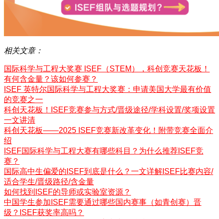
相关文章：
国际科学与工程大奖赛 ISEF（STEM），科创竞赛天花板！
有何含金量？该如何参赛？
ISEF 英特尔国际科学与工程大奖赛：申请美国大学最有价值
的竞赛之一
科创天花板！ISEF竞赛参与方式/晋级途径/学科设置/奖项设置
一文讲清
科创天花板——2025 ISEF竞赛新改革变化！附带竞赛全面介
绍
ISEF国际科学与工程大赛有哪些科目？为什么推荐ISEF竞
赛？
国际高中生偏爱的ISEF到底是什么？一文详解ISEF比赛内容/
适合学生/晋级路径/含金量
如何找到ISEF的导师或实验室资源？
中国学生参加ISEF需要通过哪些国内赛事（如青创赛）晋
级？ISEF获奖率高吗？