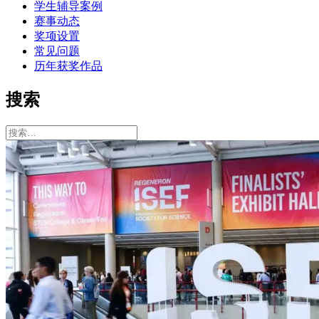
学生辅导案例
赛事动态
奖项设置
常见问题
历年获奖作品
搜索
搜
索：