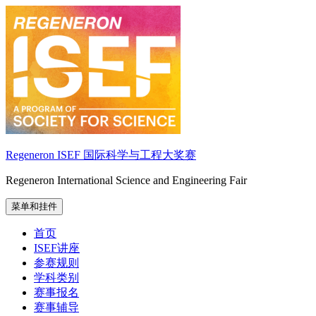
跳
至
内
容
Regeneron ISEF 国际科学与工程大奖赛
Regeneron International Science and Engineering Fair
菜单和挂件
首页
ISEF讲座
参赛规则
学科类别
赛事报名
赛事辅导