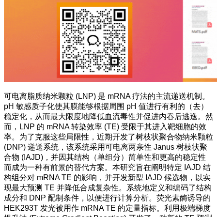
可电离脂质纳米颗粒 (LNP) 是 mRNA 疗法的主流递送机制。
pH 敏感质子化使其膜能够根据周围 pH 值进行有利的（去）
稳定化，从而最大限度地降低血流毒性并促进内吞后逃逸。然
而，LNP 的 mRNA 转染效率 (TE) 受限于其进入靶细胞的效
率。为了克服这些局限性，近期开发了树枝状聚合物纳米颗粒
(DNP) 递送系统，该系统采用可电离两亲性 Janus 树枝状聚
合物 (IAJD)，并因其结构（单组分）简单性和更高的稳定性
而成为一种有前景的替代方案。本研究旨在阐明特定 IAJD 结
构组分对 mRNA TE 的影响，并开发新型 IAJD 候选物，以实
现最大预测 TE 并降低合成复杂性。系统地定义和编码了结构
成分和 DNP 配制条件，以便进行计算分析。荧光素酶诱导的
HEK293T 发光被用作 mRNA TE 的定量指标。利用极端梯度