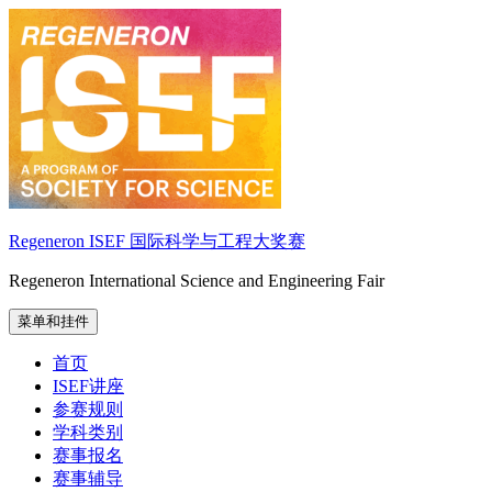
跳
至
内
容
Regeneron ISEF 国际科学与工程大奖赛
Regeneron International Science and Engineering Fair
菜单和挂件
首页
ISEF讲座
参赛规则
学科类别
赛事报名
赛事辅导