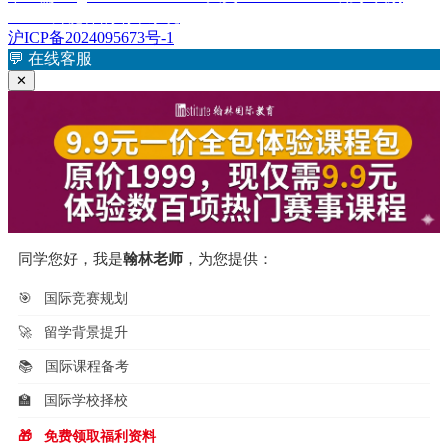
章：
篇
TNBC外泌体的纳米系统
导
文
沪ICP备2024095673号-1
航
章：
💬
在线客服
✕
同学您好，我是
翰林老师
，为您提供：
🎯
国际竞赛规划
🚀
留学背景提升
📚
国际课程备考
🏫
国际学校择校
🎁
免费领取福利资料