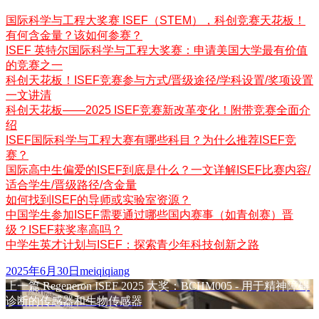
国际科学与工程大奖赛 ISEF（STEM），科创竞赛天花板！
有何含金量？该如何参赛？
ISEF 英特尔国际科学与工程大奖赛：申请美国大学最有价值
的竞赛之一
科创天花板！ISEF竞赛参与方式/晋级途径/学科设置/奖项设置
一文讲清
科创天花板——2025 ISEF竞赛新改革变化！附带竞赛全面介
绍
ISEF国际科学与工程大赛有哪些科目？为什么推荐ISEF竞
赛？
国际高中生偏爱的ISEF到底是什么？一文详解ISEF比赛内容/
适合学生/晋级路径/含金量
如何找到ISEF的导师或实验室资源？
中国学生参加ISEF需要通过哪些国内赛事（如青创赛）晋
级？ISEF获奖率高吗？
中学生英才计划与ISEF：探索青少年科技创新之路
发
作
2025年6月30日
meiqiqiang
布
上
者
上一篇
Regeneron ISEF 2025 大奖：BCHM005 - 用于精神障碍
文
于
篇
诊断的传感器和生物传感器
章
文
下
下一篇
Regeneron ISEF 2025 大奖：BCHM037 - 用于识别