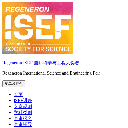
跳
至
内
容
Regeneron ISEF 国际科学与工程大奖赛
Regeneron International Science and Engineering Fair
菜单和挂件
首页
ISEF讲座
参赛规则
学科类别
赛事报名
赛事辅导