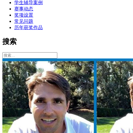
学生辅导案例
赛事动态
奖项设置
常见问题
历年获奖作品
搜索
搜
索：