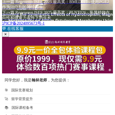
布
上
者
上一篇
Regeneron ISEF 2025 最高奖：BMED015 - 使用PGE2
文
于
篇
作为治疗剂的神经再生
章
文
下
下一篇
Regeneron ISEF 2025 最高奖：PLNT026 - 葱属植物在
章：
篇
向性和微重力条件下的生长
导
文
沪ICP备2024095673号-1
航
章：
💬
在线客服
✕
同学您好，我是
翰林老师
，为您提供：
🎯
国际竞赛规划
🚀
留学背景提升
📚
国际课程备考