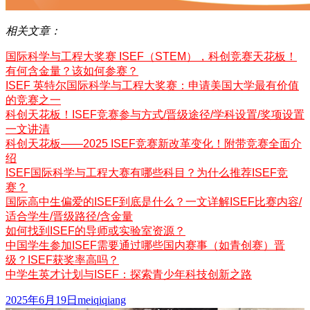
相关文章：
国际科学与工程大奖赛 ISEF（STEM），科创竞赛天花板！
有何含金量？该如何参赛？
ISEF 英特尔国际科学与工程大奖赛：申请美国大学最有价值
的竞赛之一
科创天花板！ISEF竞赛参与方式/晋级途径/学科设置/奖项设置
一文讲清
科创天花板——2025 ISEF竞赛新改革变化！附带竞赛全面介
绍
ISEF国际科学与工程大赛有哪些科目？为什么推荐ISEF竞
赛？
国际高中生偏爱的ISEF到底是什么？一文详解ISEF比赛内容/
适合学生/晋级路径/含金量
如何找到ISEF的导师或实验室资源？
中国学生参加ISEF需要通过哪些国内赛事（如青创赛）晋
级？ISEF获奖率高吗？
中学生英才计划与ISEF：探索青少年科技创新之路
发
作
2025年6月19日
meiqiqiang