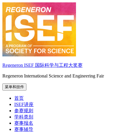
跳
至
内
容
Regeneron ISEF 国际科学与工程大奖赛
Regeneron International Science and Engineering Fair
菜单和挂件
首页
ISEF讲座
参赛规则
学科类别
赛事报名
赛事辅导