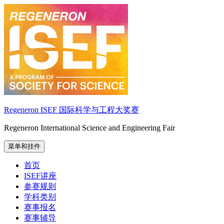
跳
至
内
容
Regeneron ISEF 国际科学与工程大奖赛
Regeneron International Science and Engineering Fair
菜单和挂件
首页
ISEF讲座
参赛规则
学科类别
赛事报名
赛事辅导