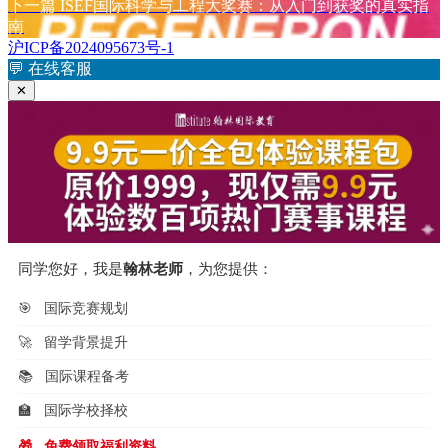
章
文
下
下一篇
ISEF国际科学与工程大奖赛：从入门到获奖的真实指
章：
篇
南
导
文
沪ICP备2024095673号-1
航
章：
💬
在线客服
✕
同学您好，我是
翰林老师
，为您提供：
🎯
国际竞赛规划
🚀
留学背景提升
📚
国际课程备考
🏫
国际学校择校
🎁
免费领取福利资料