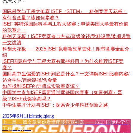
相关文章：
国际科学与工程大奖赛 ISEF（STEM），科创竞赛天花板！
有何含金量？该如何参赛？
ISEF 英特尔国际科学与工程大奖赛：申请美国大学最有价值
的竞赛之一
科创天花板！ISEF竞赛参与方式/晋级途径/学科设置/奖项设置
一文讲清
科创天花板——2025 ISEF竞赛新改革变化！附带竞赛全面介
绍
ISEF国际科学与工程大赛有哪些科目？为什么推荐ISEF竞
赛？
国际高中生偏爱的ISEF到底是什么？一文详解ISEF比赛内容/
适合学生/晋级路径/含金量
如何找到ISEF的导师或实验室资源？
中国学生参加ISEF需要通过哪些国内赛事（如青创赛）晋
级？ISEF获奖率高吗？
中学生英才计划与ISEF：探索青少年科技创新之路
发
作
2025年6月11日
meiqiqiang
布
上
者
上一篇
一篇文章带你看懂爬藤竞赛神器 ——ISEF 国际科学与
文
于
篇
工程大奖赛！