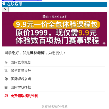
导
文
💬
在线客服
航
章：
✕
同学您好，我是
翰林老师
，为您提供：
🎯
国际竞赛规划
🚀
留学背景提升
📚
国际课程备考
🏫
国际学校择校
🎁
免费领取福利资料
竞赛报名/福利领取