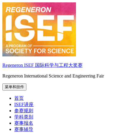
跳
至
内
容
Regeneron ISEF 国际科学与工程大奖赛
Regeneron International Science and Engineering Fair
菜单和挂件
首页
ISEF讲座
参赛规则
学科类别
赛事报名
赛事辅导