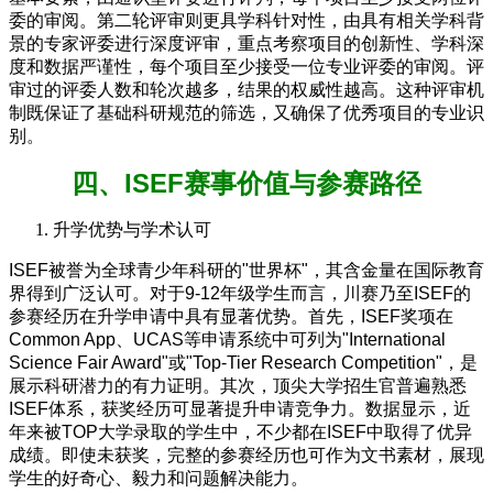
委的审阅。第二轮评审则更具学科针对性，由具有相关学科背
景的专家评委进行深度评审，重点考察项目的创新性、学科深
度和数据严谨性，每个项目至少接受一位专业评委的审阅。评
审过的评委人数和轮次越多，结果的权威性越高。这种评审机
制既保证了基础科研规范的筛选，又确保了优秀项目的专业识
别。
四、ISEF赛事价值与参赛路径
升学优势与学术认可
ISEF被誉为全球青少年科研的"世界杯"，其含金量在国际教育
界得到广泛认可。对于9-12年级学生而言，川赛乃至ISEF的
参赛经历在升学申请中具有显著优势。首先，ISEF奖项在
Common App、UCAS等申请系统中可列为"International
Science Fair Award"或"Top-Tier Research Competition"，是
展示科研潜力的有力证明。其次，顶尖大学招生官普遍熟悉
ISEF体系，获奖经历可显著提升申请竞争力。数据显示，近
年来被TOP大学录取的学生中，不少都在ISEF中取得了优异
成绩。即使未获奖，完整的参赛经历也可作为文书素材，展现
学生的好奇心、毅力和问题解决能力。