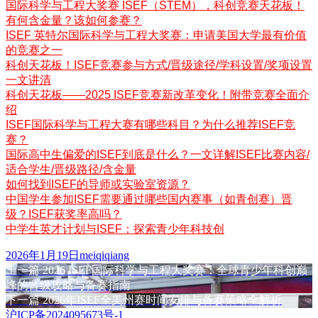
国际科学与工程大奖赛 ISEF（STEM），科创竞赛天花板！
有何含金量？该如何参赛？
ISEF 英特尔国际科学与工程大奖赛：申请美国大学最有价值
的竞赛之一
科创天花板！ISEF竞赛参与方式/晋级途径/学科设置/奖项设置
一文讲清
科创天花板——2025 ISEF竞赛新改革变化！附带竞赛全面介
绍
ISEF国际科学与工程大赛有哪些科目？为什么推荐ISEF竞
赛？
国际高中生偏爱的ISEF到底是什么？一文详解ISEF比赛内容/
适合学生/晋级路径/含金量
如何找到ISEF的导师或实验室资源？
中国学生参加ISEF需要通过哪些国内赛事（如青创赛）晋
级？ISEF获奖率高吗？
中学生英才计划与ISEF：探索青少年科技创
发
作
2026年1月19日
meiqiqiang
布
上
者
上一篇
2026 ISEF国际科学与工程大奖赛：全球青少年科创巅
文
于
篇
峰的晋级攻略与备赛指南
章
文
下
下一篇
2026年ISEF全美州赛时间安排与备赛策略全解析
章：
篇
沪ICP备2024095673号-1