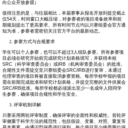
向公众开放参观）
值得注意的是，与往届相比，本届赛事从报名开放到提交截止
仅54天，时间窗口大幅压缩，对参赛者的项目准备效率和前
期规划提出了更高要求。所有时间节点均以川赛组委会官方通
知为准，参赛者需密切关注官方平台的最新动态。
参赛方式与合规要求
学生可以个人参赛，也可以不超过3人组队参赛。所有参赛项
目必须在研究开始前完成研究计划表格填写，并获得本校
SRC（科学审查委员会）或IRB（机构审查委员会）的批准。
合规性文件需提交至川赛组委会SRC/IRB进行复审，未通过
伦理审查的项目将被直接取消参赛资格。每所学校申报的项目
需在前期完成批准和研究计划表格，并提交完整的文件供展会
SRC/IRB批准。每所学校都必须派出至少一名成年人陪同学
生参赛，确保项目合规性和学生安全。
评审机制详解
川赛采用两轮评审制度，确保评审的全面性和权威性。首轮评
审侧重于科学方法的规范性，包括假设、变量、对照、重复等
基本要素，由通识型评委进行评判，每个项目至少接受两位评