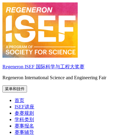
跳
至
内
容
Regeneron ISEF 国际科学与工程大奖赛
Regeneron International Science and Engineering Fair
菜单和挂件
首页
ISEF讲座
参赛规则
学科类别
赛事报名
赛事辅导