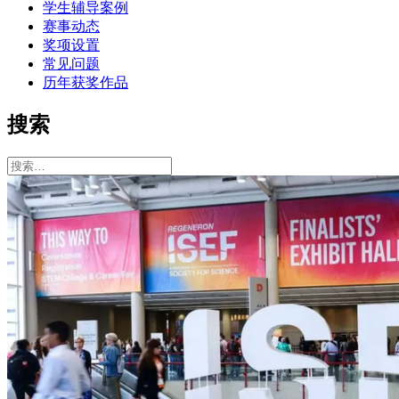
学生辅导案例
赛事动态
奖项设置
常见问题
历年获奖作品
搜索
搜
索：