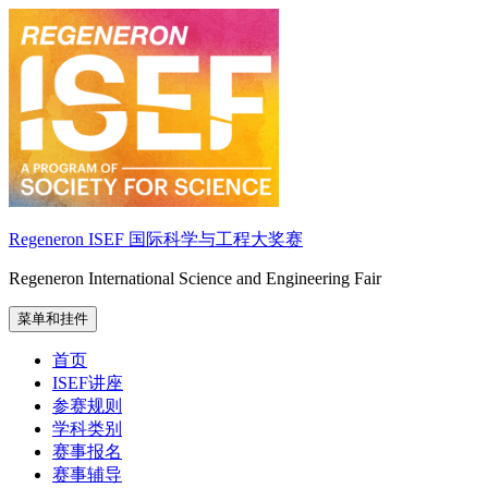
跳
至
内
容
Regeneron ISEF 国际科学与工程大奖赛
Regeneron International Science and Engineering Fair
菜单和挂件
首页
ISEF讲座
参赛规则
学科类别
赛事报名
赛事辅导