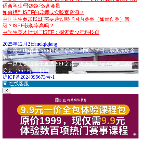
适合学生/晋级路径/含金量
如何找到ISEF的导师或实验室资源？
中国学生参加ISEF需要通过哪些国内赛事（如青创赛）晋
级？ISEF获奖率高吗？
中学生英才计划与ISEF：探索青少年科技创
发
作
2025年12月2日
meiqiqiang
布
上
者
上一篇
2026赛季ISEF预选赛启动：时间、学科与获奖策略全
文
于
篇
解析
章
文
下
下一篇
新加坡学子直通ISEF之路：2026新加坡科学与工程博
章：
篇
览会（SSEF）全指南
导
文
沪ICP备2024095673号-1
航
章：
💬
在线客服
✕