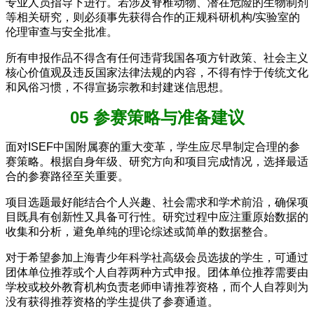
专业人员指导下进行。若涉及脊椎动物、潜在危险的生物制剂
等相关研究，则必须事先获得合作的正规科研机构/实验室的
伦理审查与安全批准。
所有申报作品不得含有任何违背我国各项方针政策、社会主义
核心价值观及违反国家法律法规的内容，不得有悖于传统文化
和风俗习惯，不得宣扬宗教和封建迷信思想。
05 参赛策略与准备建议
面对ISEF中国附属赛的重大变革，学生应尽早制定合理的参
赛策略。根据自身年级、研究方向和项目完成情况，选择最适
合的参赛路径至关重要。
项目选题最好能结合个人兴趣、社会需求和学术前沿，确保项
目既具有创新性又具备可行性。研究过程中应注重原始数据的
收集和分析，避免单纯的理论综述或简单的数据整合。
对于希望参加上海青少年科学社高级会员选拔的学生，可通过
团体单位推荐或个人自荐两种方式申报。团体单位推荐需要由
学校或校外教育机构负责老师申请推荐资格，而个人自荐则为
没有获得推荐资格的学生提供了参赛通道。