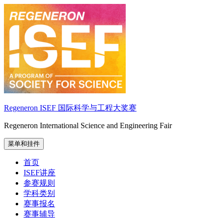
跳
至
内
容
Regeneron ISEF 国际科学与工程大奖赛
Regeneron International Science and Engineering Fair
菜单和挂件
首页
ISEF讲座
参赛规则
学科类别
赛事报名
赛事辅导