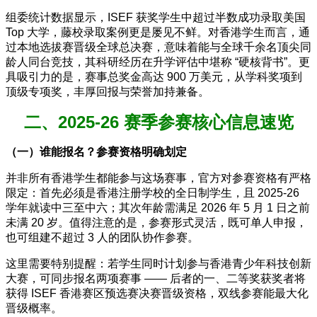
组委统计数据显示，ISEF 获奖学生中超过半数成功录取美国
Top 大学，藤校录取案例更是屡见不鲜。对香港学生而言，通
过本地选拔赛晋级全球总决赛，意味着能与全球千余名顶尖同
龄人同台竞技，其科研经历在升学评估中堪称 “硬核背书”。更
具吸引力的是，赛事总奖金高达 900 万美元，从学科奖项到
顶级专项奖，丰厚回报与荣誉加持兼备。
二、2025-26 赛季参赛核心信息速览
（一）谁能报名？参赛资格明确划定
并非所有香港学生都能参与这场赛事，官方对参赛资格有严格
限定：首先必须是香港注册学校的全日制学生，且 2025-26
学年就读中三至中六；其次年龄需满足 2026 年 5 月 1 日之前
未满 20 岁。值得注意的是，参赛形式灵活，既可单人申报，
也可组建不超过 3 人的团队协作参赛。
这里需要特别提醒：若学生同时计划参与香港青少年科技创新
大赛，可同步报名两项赛事 —— 后者的一、二等奖获奖者将
获得 ISEF 香港赛区预选赛决赛晋级资格，双线参赛能最大化
晋级概率。