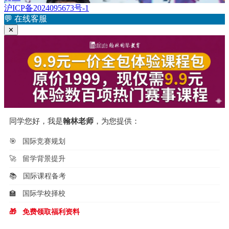
章：
文
沪ICP备2024095673号-1
导
章：
💬
在线客服
航
✕
同学您好，我是
翰林老师
，为您提供：
🎯
国际竞赛规划
🚀
留学背景提升
📚
国际课程备考
🏫
国际学校择校
🎁
免费领取福利资料