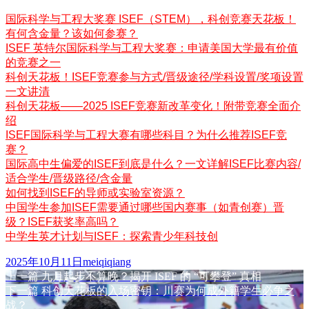
国际科学与工程大奖赛 ISEF（STEM），科创竞赛天花板！
有何含金量？该如何参赛？
ISEF 英特尔国际科学与工程大奖赛：申请美国大学最有价值
的竞赛之一
科创天花板！ISEF竞赛参与方式/晋级途径/学科设置/奖项设置
一文讲清
科创天花板——2025 ISEF竞赛新改革变化！附带竞赛全面介
绍
ISEF国际科学与工程大赛有哪些科目？为什么推荐ISEF竞
赛？
国际高中生偏爱的ISEF到底是什么？一文详解ISEF比赛内容/
适合学生/晋级路径/含金量
如何找到ISEF的导师或实验室资源？
中国学生参加ISEF需要通过哪些国内赛事（如青创赛）晋
级？ISEF获奖率高吗？
中学生英才计划与ISEF：探索青少年科技创
发
作
2025年10月11日
meiqiqiang
布
上
者
上一篇
九月起步不算晚？揭开 ISEF 的 “可攀登” 真相
文
于
篇
下
下一篇
科创天花板的入场密钥：川赛为何成外籍学生必争之
章
文
篇
战？