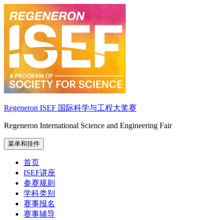
跳
至
内
容
Regeneron ISEF 国际科学与工程大奖赛
Regeneron International Science and Engineering Fair
菜单和挂件
首页
ISEF讲座
参赛规则
学科类别
赛事报名
赛事辅导