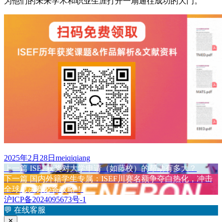
为他们的未来学术和职业生涯打开一扇通往成功的大门。
发
作
2025年2月28日
meiqiqiang
布
上
者
上一篇
ISEF获奖对大学申请（如藤校）的帮助有多大？
文
于
篇
下
下一篇
国内外籍学生专属：ISEF川赛名额争夺白热化，冲击
章
文
篇
全球总决赛必备攻略！
章：
文
沪ICP备2024095673号-1
导
章：
💬
在线客服
航
✕