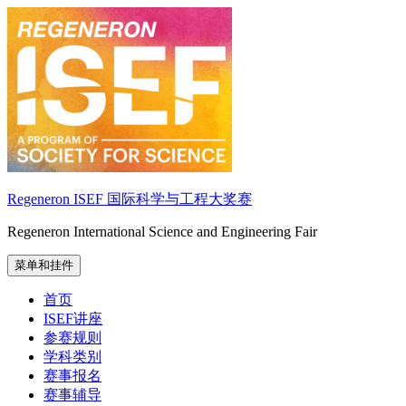
跳
至
内
容
Regeneron ISEF 国际科学与工程大奖赛
Regeneron International Science and Engineering Fair
菜单和挂件
首页
ISEF讲座
参赛规则
学科类别
赛事报名
赛事辅导