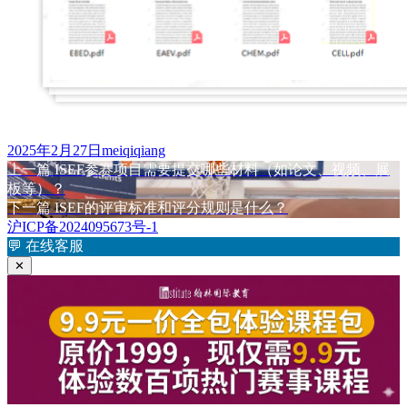
发
作
2025年2月27日
meiqiqiang
布
上
者
上一篇
ISEF参赛项目需要提交哪些材料（如论文、视频、展
文
于
篇
板等）？
章
文
下
下一篇
ISEF的评审标准和评分规则是什么？
章：
篇
沪ICP备2024095673号-1
导
文
💬
在线客服
航
章：
✕