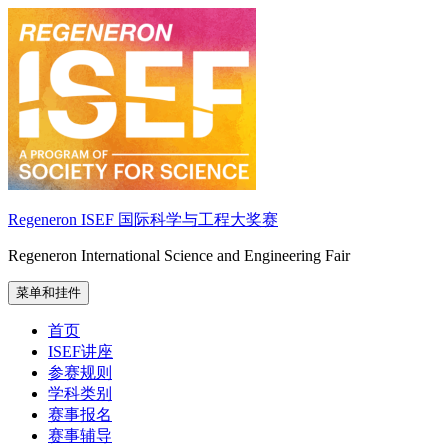
跳
至
内
容
Regeneron ISEF 国际科学与工程大奖赛
Regeneron International Science and Engineering Fair
菜单和挂件
首页
ISEF讲座
参赛规则
学科类别
赛事报名
赛事辅导