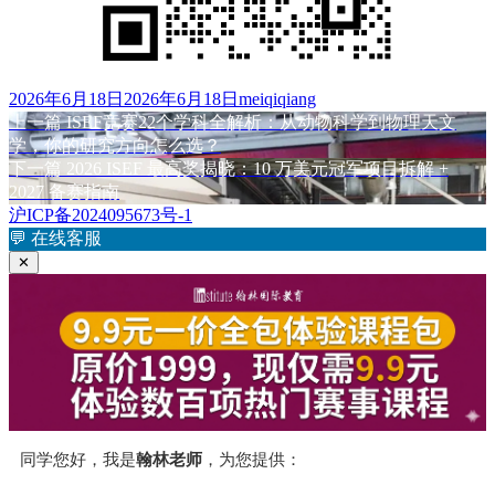
发
作
2026年6月18日
2026年6月18日
meiqiqiang
布
上
者
上一篇
ISEF竞赛22个学科全解析：从动物科学到物理天文
文
于
篇
学，你的研究方向怎么选？
章
文
下
下一篇
2026 ISEF 最高奖揭晓：10 万美元冠军项目拆解 +
章：
篇
2027 备赛指南
导
文
沪ICP备2024095673号-1
航
章：
💬
在线客服
✕
同学您好，我是
翰林老师
，为您提供：