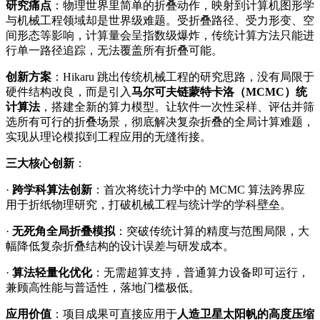
研究痛点
：物理世界里简单的折叠动作，映射到计算机图形学
与机械工程领域却是世界级难题。受折叠路径、受力形变、空
间形态等影响，计算量会呈指数级爆炸，传统计算方法只能进
行单一路径追踪，无法覆盖所有折叠可能。
创新方案
：Hikaru 跳出传统机械工程的研究思路，没有局限于
硬件结构改良，而是引入
马尔可夫链蒙特卡洛（MCMC）统
计算法
，搭建全新的算力模型。让软件一次性采样、评估并筛
选所有可行的折叠场景，彻底解决复杂折叠的全局计算难题，
实现从理论模拟到工程应用的无缝衔接。
三大核心创新
：
·
跨学科算法创新
：首次将统计力学中的 MCMC 算法跨界应
用于折纸物理研究，打破机械工程与统计学的学科壁垒。
·
无死角全局折叠模拟
：突破传统计算的精度与范围局限，大
幅降低复杂折叠结构的设计误差与研发成本。
·
算法轻量化优化
：无需超算支持，普通算力设备即可运行，
兼顾高性能与普适性，落地门槛极低。
应用价值
：项目成果可直接应用于
人造卫星太阳帆的高度压缩