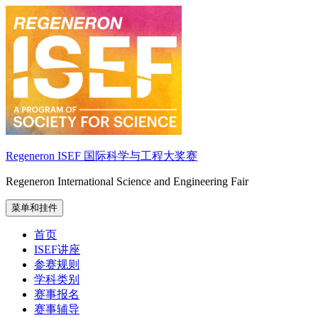
跳
至
内
容
Regeneron ISEF 国际科学与工程大奖赛
Regeneron International Science and Engineering Fair
菜单和挂件
首页
ISEF讲座
参赛规则
学科类别
赛事报名
赛事辅导