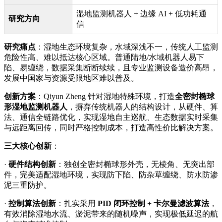
湿地监测机器人 + 边缘 AI + 低功耗通
研究方向
信
研究痛点
：湿地生态环境复杂，水域深浅不一，传统人工监测
危险性高、难以抵达核心区域。普通陆地/水域机器人易下
陷、易缠绕，数据采集断断续续，且专业监测设备造价高昂，
发展中国家与资源受限地区难以普及。
创新方案
：Qiyun Zheng 针对湿地特殊环境，打造
全密封椭球
形湿地监测机器人
，摒弃传统机器人的结构设计，从硬件、算
法、通信全链路优化，实现湿地自主巡航、生态数据实时采集
与远距离回传，同时严格控制成本，打造高性价比解决方案。
三大核心创新
：
·
硬件结构创新
：独创全密封椭球形外壳，无棱角、无突出部
件，完美适配湿地环境，实现防下陷、防杂草缠绕、防水防渗
泥三重防护。
·
控制算法创新
：扎实采用
PID 闭环控制 + 卡尔曼滤波算法
，
有效消除湿地水流、淤泥带来的随机噪声，实现极低延迟的航