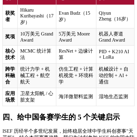
Hikaru
获奖
Evan Budz（15
Qiyun
Kuribayashi（17
Zheng（16岁）
者
岁）
岁）
10万美元 Grand
5万美元 Moore
机器人赛道
奖项
Award
Award
Grand Award
核心
MCMC 统计算
ResNet + 边缘计
PID + K210 AI
+ LoRa
技术
法
算
跨学
统计力学 + 机
仿生工程 + 计算
机械设计 + 自
科融
械工程 + 航空
机视觉 + 环境科
动控制 + AI +
合
航天
学
通信
应用
卫星太阳帆 / 心
海洋微塑料监测
湿地生态监测
场景
脏支架
四、给中国备赛学生的 5 个关键启示
ISEF 历经半个多世纪发展，始终稳居全球中学生科创赛事"天