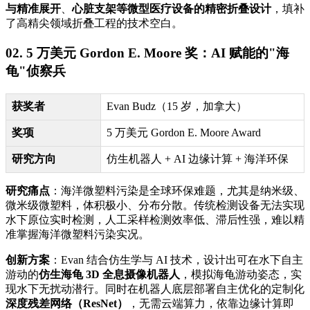
与精准展开
、
心脏支架等微型医疗设备的精密折叠设计
，填补
了高精尖领域折叠工程的技术空白。
02. 5 万美元 Gordon E. Moore 奖：AI 赋能的"海
龟"侦察兵
获奖者
Evan Budz（15 岁，加拿大）
奖项
5 万美元 Gordon E. Moore Award
研究方向
仿生机器人 + AI 边缘计算 + 海洋环保
研究痛点
：海洋微塑料污染是全球环保难题，尤其是纳米级、
微米级微塑料，体积极小、分布分散。传统检测设备无法实现
水下原位实时检测，人工采样检测效率低、滞后性强，难以精
准掌握海洋微塑料污染实况。
创新方案
：Evan 结合仿生学与 AI 技术，设计出可在水下自主
游动的
仿生海龟 3D 全息摄像机器人
，模拟海龟游动姿态，实
现水下无扰动潜行。同时在机器人底层部署自主优化的定制化
深度残差网络（ResNet）
，无需云端算力，依靠边缘计算即