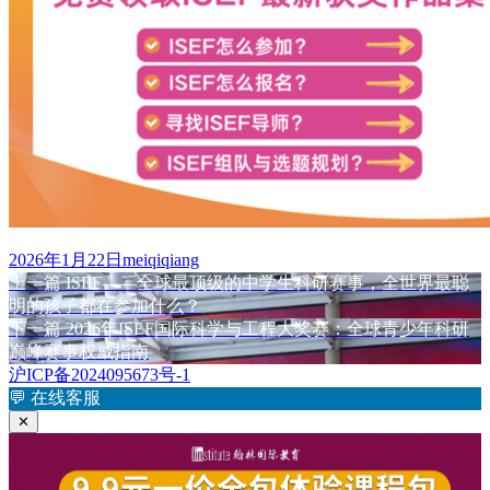
发
作
2026年1月22日
meiqiqiang
布
上
者
上一篇
ISEF——全球最顶级的中学生科研赛事，全世界最聪
文
于
篇
明的孩子都在参加什么？
章
文
下
下一篇
2026年ISEF国际科学与工程大奖赛：全球青少年科研
章：
篇
巅峰赛事权威指南
导
文
沪ICP备2024095673号-1
航
章：
💬
在线客服
✕