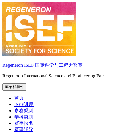
跳
至
内
容
Regeneron ISEF 国际科学与工程大奖赛
Regeneron International Science and Engineering Fair
菜单和挂件
首页
ISEF讲座
参赛规则
学科类别
赛事报名
赛事辅导