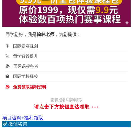
同学您好，我是
翰林老师
，为您提供：
🎯
国际竞赛规划
🚀
留学背景提升
📚
国际课程备考
🏫
国际学校择校
🎁
免费领取福利资料
竞赛报名/福利领取
请点击下方按钮直达领取
↓↓↓
项目咨询+福利领取
💬
微信咨询